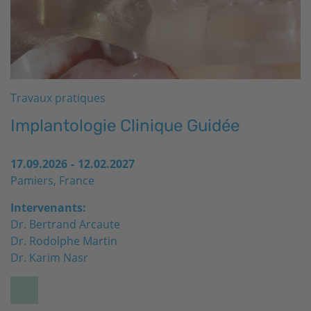
Travaux pratiques
Implantologie Clinique Guidée
17.09.2026
-
12.02.2027
Pamiers, France
Intervenants:
Dr. Bertrand Arcaute
Dr. Rodolphe Martin
Dr. Karim Nasr