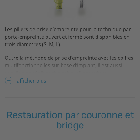
Les piliers de prise d’empreinte pour la technique par
porte-empreinte ouvert et fermé sont disponibles en
trois diamètres (S, M, L).
Outre la méthode de prise d’empreinte avec les coiffes
multifonctionnelles sur base d’implant, il est aussi
possible de réaliser des prises d’empreinte
directement à partir de l’épaulement d’implant à l’aide
afficher plus
des piliers de prise d’empreinte pour la technique par
porte-empreinte ouvert ou fermé. Le scan peut se faire
à partir de l’épaulement d’implant avec des scanbodies
vissés ou des ScanPosts ou à partir de la base
Restauration par couronne et
d’implant avec des adaptateurs de scannage en
bridge
combinaison avec des scanbodies Sirona ou des
coiffes multifonctionnelles.