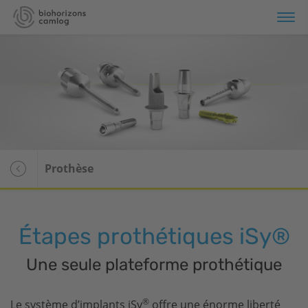
e d'ensemble
stèmes d’implants
Vue d'ensemble
omatériaux
Tapered Pro Conical
Prothèse
CAMLOG
CONELOG
Étapes prothétiques
iSy
®
CERALOG
Une seule plateforme prothétique
iSy
®
Le système d’implants
iSy
offre une énorme liberté