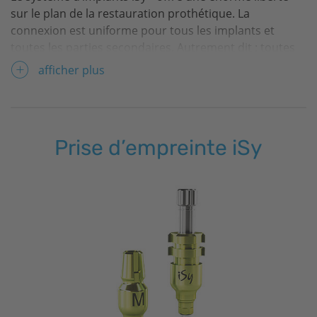
sur le plan de la restauration prothétique. La
connexion est uniforme pour tous les implants et
toutes les parties secondaires. Autrement dit : toutes
les tailles de prothèse s'intègrent à chaque implant et
afficher plus
peuvent ainsi être utilisées en fonction des
caractéristiques individuelles du cas à traiter – ici aussi,
iSy
est pleinement axé sur l’efficacité.
Prise d’empreinte
iSy