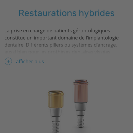
Restaurations hybrides
La prise en charge de patients gérontologiques
constitue un important domaine de l’implantologie
dentaire. Différents piliers ou systèmes d’ancrage,
aussi bien pour les prothèses dentaires vissées
qu’amovibles, sont disponibles pour des restaurations
afficher plus
implanto-portées hygiéniques et adaptées à l’âge.