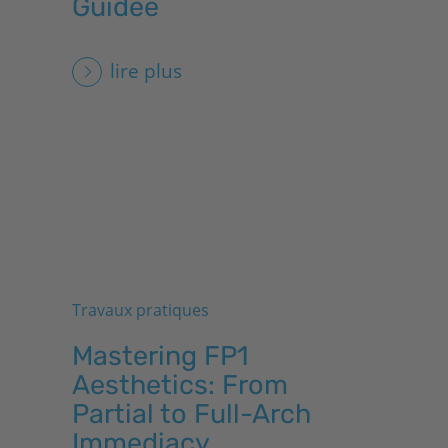
Guidée
lire plus
Travaux pratiques
Mastering FP1
Aesthetics: From
Partial to Full-Arch
Immediacy