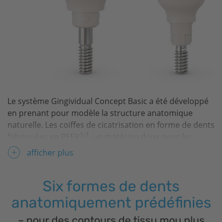
Le système Gingividual Concept Basic a été développé
en prenant pour modèle la structure anatomique
naturelle. Les coiffes de cicatrisation en forme de dents
1-3
fabriquées en PEEK
, un matériau doux pour les
tissus, permettent la mise en forme anatomique du
afficher plus
tissu mou. Cela présente non seulement des avantages
esthétiques mais préserve également les tissus durs et
Six formes de dents
4
mous environnants lors de l»implantation immédiate
.
Les coiffes de cicatrisation peuvent être numérisées,
anatomiquement prédéfinies
facilitant ainsi la procédure numérique. Les produits
– pour des contours de tissu mou plus
sont fournis stériles.