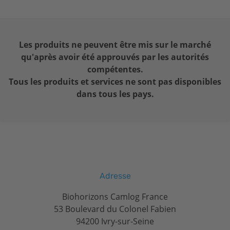
3
Rosentritt M, Ilie N, Lohbauer U, Hrsg.
Werkstoffkunde in der Zahnmedizin. Moderne
Materialien und Technologien. Thieme; 2018.
Les produits ne peuvent être mis sur le marché
4
Stimmelmayer et al. (2022)
qu'après avoir été approuvés par les autorités
compétentes.
Tous les produits et services ne sont pas disponibles
dans tous les pays.
Adresse
Biohorizons Camlog France
53 Boulevard du Colonel Fabien
94200 Ivry-sur-Seine